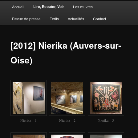
Menu
Lire, Ecouter, Voir
Accueil
Les œuvres
Aller
Aller
principal
Revue de presse
Écrits
Actualités
Contact
au
au
contenu
contenu
[2012] Nierika (Auvers-sur-
principal
secondaire
Oise)
Nierika – 1
Nierika – 2
Nierika – 3