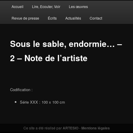
Menu
Accueil
Lire, Ecouter, Voir
Les œuvres
Aller
Aller
principal
Revue de presse
Écrits
Actualités
Contact
au
au
contenu
contenu
Sous le sable, endormie… –
principal
secondaire
2 – Note de l’artiste
Codification :
Série XXX : 100 x 100 cm
Ce site a été réalisé par
ARTESIO
-
Mentions légales