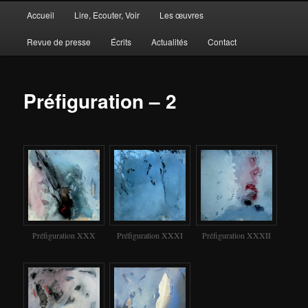
Menu
Accueil
Lire, Ecouter, Voir
Les œuvres
Aller
Aller
principal
Revue de presse
Écrits
Actualités
Contact
au
au
contenu
contenu
Préfiguration – 2
principal
secondaire
Préfiguration XXX
Préfiguration XXXI
Préfiguration XXXII