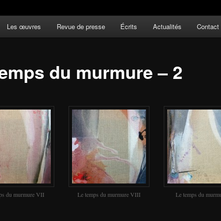
Les œuvres
Revue de presse
Écrits
Actualités
Contact
temps du murmure – 2
ps du murmure VII
Le temps du murmure VIII
Le temps du murm